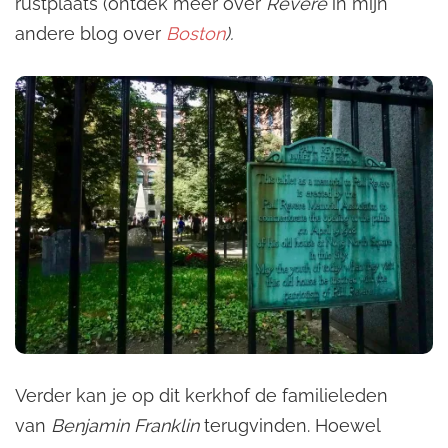
rustplaats (ontdek meer over
Revere
in mijn
andere blog over
Boston
).
Verder kan je op dit kerkhof de familieleden
van
Benjamin Franklin
terugvinden. Hoewel