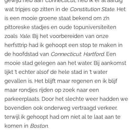
gewijd heb aan
Connecticut,
heb ik er al aardig
wat tripjes op zitten in de
Constitution State.
Het
is een mooie groene staat bekend om z’n
pittoreske stadjes en oude topuniversiteiten
zoals
Yale.
Bij het voorbereiden van onze
herfsttrip had ik gehoopt een stop te maken in
de hoofdstad van
Connecticut
:
Hartford.
Een
mooie stad gelegen aan het water. Bij aankomst
lijkt ’t echter alsof de hele stad in ’t water
gevallen is. Het blijft maar regenen en ik blijf
maar rondjes rijden op zoek naar een
parkeerplaats. Door het slechte weer hadden we
bovendien ook onderweg vertraagd verkeer,
terwijl ik gehoopt had om niet al te laat aan te
komen in
Boston.