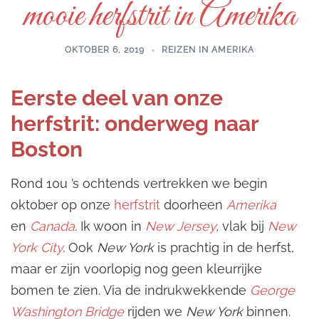
mooie herfstrit in Amerika
OKTOBER 6, 2019
REIZEN IN AMERIKA
Eerste deel van onze
herfstrit: onderweg naar
Boston
Rond 10u ’s ochtends vertrekken we begin
oktober op onze
herfstrit
doorheen
A
merika
en
Canada
.
Ik woon in
New Jersey
,
vlak bij
New
York City
.
Ook
New York
is prachtig in de herfst,
maar er zijn voorlopig nog geen kleurrijke
bomen te zien. Via de indrukwekkende
George
Washington Bridge
rijden we
New York
binnen.