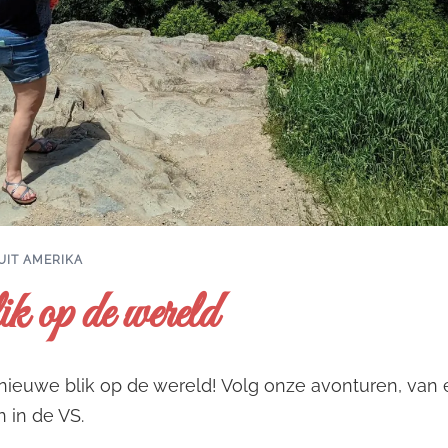
UIT AMERIKA
k op de wereld
nieuwe blik op de wereld! Volg onze avonturen, van ee
 in de VS.