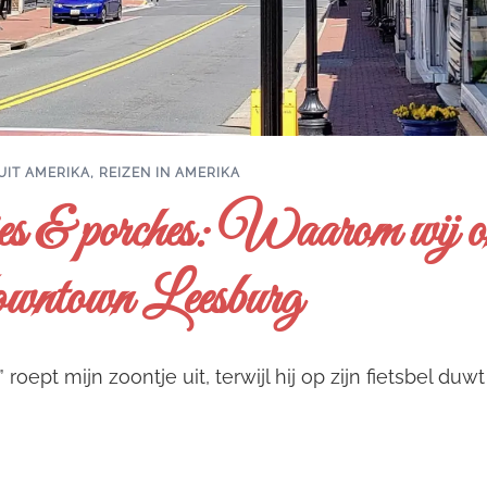
UIT AMERIKA
,
REIZEN IN AMERIKA
es & porches: Waarom wij on
downtown Leesburg
” roept mijn zoontje uit, terwijl hij op zijn fietsbel duw