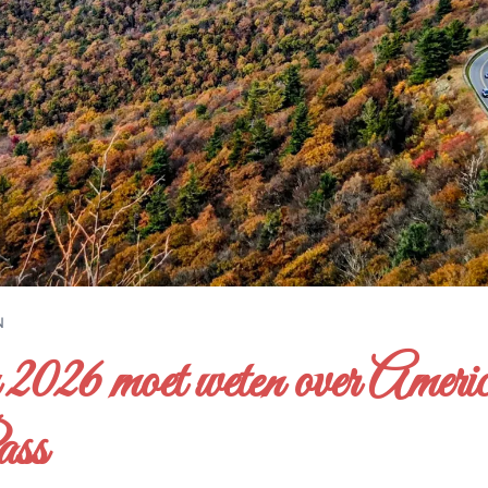
N
n 2026 moet weten over Americ
ass