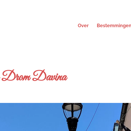
Over
Bestemminge
o Drom Davina