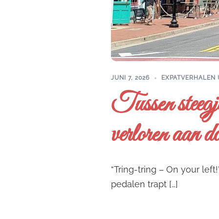
JUNI 7, 2026
EXPATVERHALEN 
Tussen steegj
verloren aan 
“Tring-tring – On your left!
pedalen trapt […]