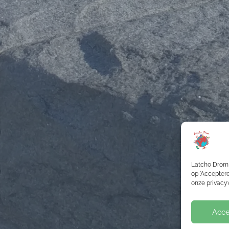
Latcho Drom 
op 'Acceptere
onze privacyv
Acce