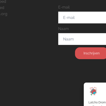
feed
E-mail
eed
.org
Naam
Inschrijven
Latcho Drom 