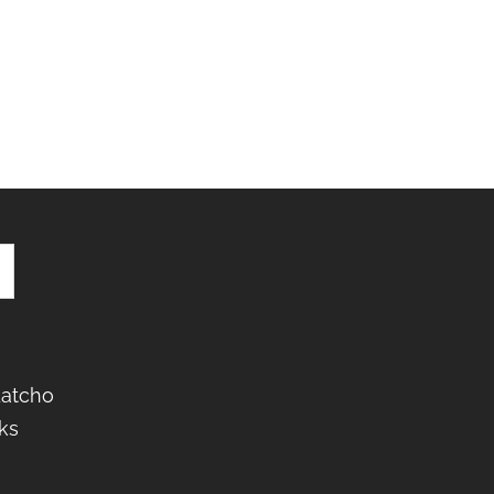
Latcho
ks