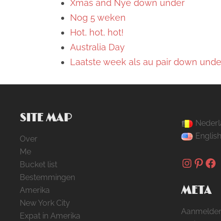
Xmas and Nye down under
Nog 5 weken
Hot, hot, hot!
Australia Day
Laatste week als au pair down unde
SITE MAP
Nederl
Englis
Over
Me
Instag
Pinte
Fa
Bucket list
Bestemmingen
META
Amerika
New York City
Aanmelde
Expat in Amerika