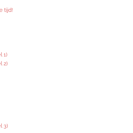
 tijd!
 1)
 2)
 3)