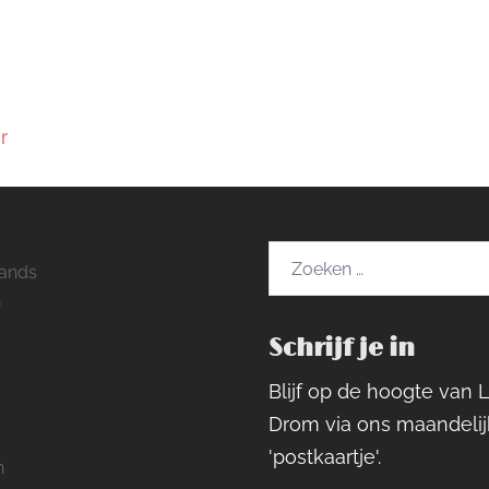
r
Zoeken
ands
naar:
h
Schrijf je in
ram
rest
cebook
Blijf op de hoogte van 
Drom via ons maandelij
'postkaartje'.
n