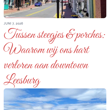
JUNI 7, 2026
Tussen steegjes & porches:
Waarom wij ons hart
verloren aan downtown
Leesburg