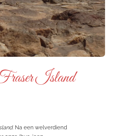
p Fraser Island
Island
. Na een welverdiend