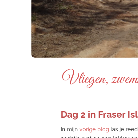
Vliegen, zwemm
Dag 2 in Fraser Is
In mijn
vorige blog
las je ree