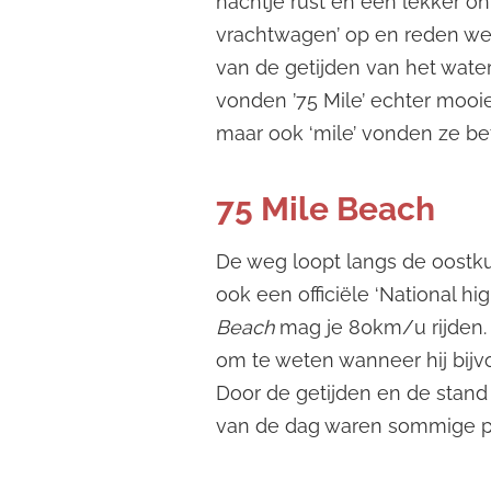
nachtje rust en een lekker ont
vrachtwagen’ op en reden we
van de getijden van het water 
vonden ’75 Mile’ echter mooie
maar ook ‘mile’ vonden ze bete
75 Mile Beach
De weg loopt langs de oostk
ook een officiële ‘National 
Beach
mag je 80km/u rijden.
om te weten wanneer hij bijv
Door de getijden en de stand
van de dag waren sommige pl