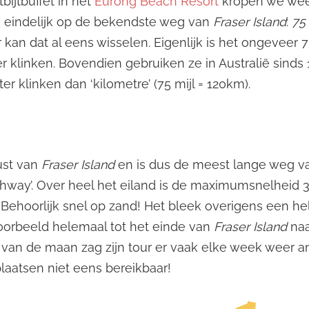
bijtbuffet in het
Eurong Beach Resort
kropen we wee
 eindelijk op de bekendste weg van
Fraser Island
:
75
kan dat al eens wisselen. Eigenlijk is het ongeveer 75
r klinken. Bovendien gebruiken ze in Australië sinds 1
r klinken dan ‘kilometre’ (75 mijl = 120km).
ust van
Fraser Island
en is dus de meest lange weg va
highway’. Over heel het eiland is de maximumsnelhei
 Behoorlijk snel op zand! Het bleek overigens een h
oorbeeld helemaal tot het einde van
Fraser Island
na
 van de maan zag zijn tour er vaak elke week weer a
aatsen niet eens bereikbaar!