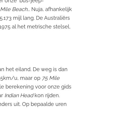
r onze ‘bus-jeep-
 Mile Beach.
.. Nuja, afhankelijk
.173 mijl lang. De Australiërs
975 al het metrische stelsel,
n het eiland. De weg is dan
d 35km/u, maar op
75 Mile
ele berekening voor onze gids
ar
Indian Head
kon rijden.
nders uit. Op bepaalde uren