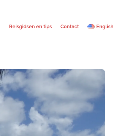
n
Reisgidsen en tips
Contact
English