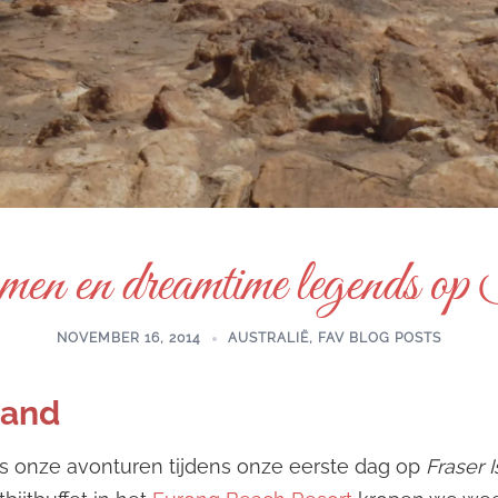
en en dreamtime legends o
NOVEMBER 16, 2014
AUSTRALIË
,
FAV BLOG POSTS
land
ds onze avonturen tijdens onze eerste dag op
Fraser 