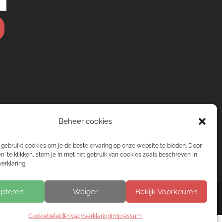
Beheer cookies
gebruikt cookies om je de beste ervaring op onze website te bieden. Door
n' te klikken, stem je in met het gebruik van cookies zoals beschreven in
erklaring.
pteren
Weiger
Bekijk Voorkeuren
Cookiebeleid
Privacyverklaring
Impressum