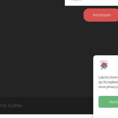
Inschrijven
Latcho Drom 
op 'Acceptere
onze privacyv
Acce
d by
Sydney