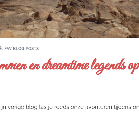
Ë
,
FAV BLOG POSTS
mmen en dreamtime legends o
mijn vorige blog las je reeds onze avonturen tijdens 