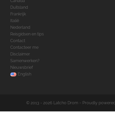
Canada
Duitsland
Frankrijk
Italië
Nederland
Reisgidsen en tips
Contact
Contacteer me
Disclaimer
Samenwerken?
Nieuwsbrief
English
© 2013 - 2026 Latcho Drom ~ Proudly powere