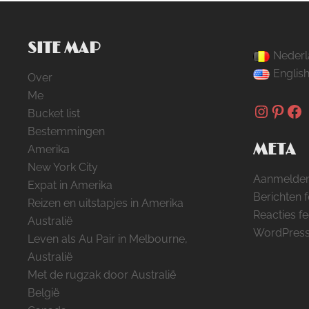
SITE MAP
Nederl
Englis
Over
Me
Instag
Pinte
Fa
Bucket list
Bestemmingen
META
Amerika
New York City
Aanmelde
Expat in Amerika
Berichten 
Reizen en uitstapjes in Amerika
Reacties f
Australië
WordPress
Leven als Au Pair in Melbourne,
Australië
Met de rugzak door Australië
België