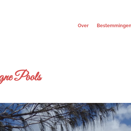
Over
Bestemminge
ne Pools