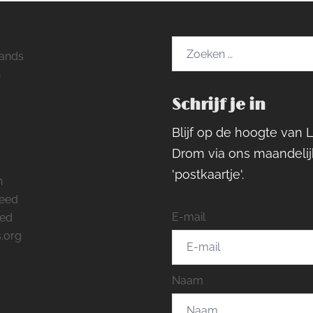
Zoeken
ands
naar:
h
Schrijf je in
ram
rest
cebook
Blijf op de hoogte van 
Drom via ons maandelij
'postkaartje'.
n
feed
E-mail
eed
.org
Naam