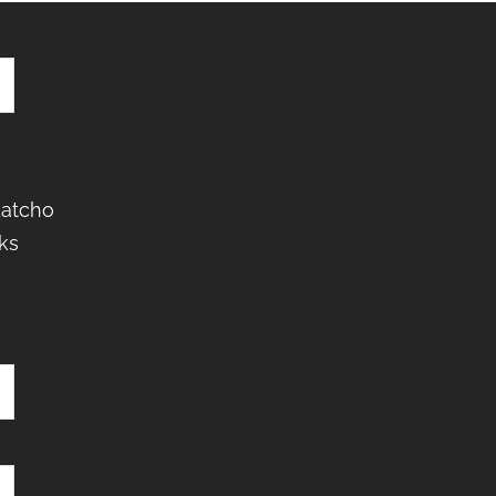
Latcho
ks