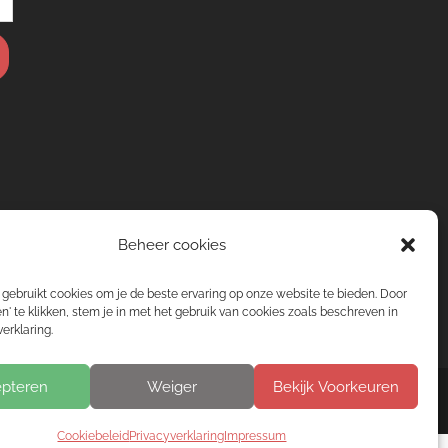
Beheer cookies
gebruikt cookies om je de beste ervaring op onze website te bieden. Door
n' te klikken, stem je in met het gebruik van cookies zoals beschreven in
erklaring.
pteren
Weiger
Bekijk Voorkeuren
Cookiebeleid
Privacyverklaring
Impressum