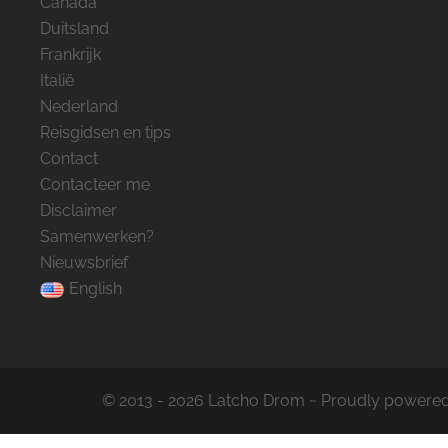
Canada
Duitsland
Frankrijk
Italië
Nederland
Reisgidsen en tips
Contact
Contacteer me
Disclaimer
Samenwerken?
Nieuwsbrief
English
© 2013 - 2026 Latcho Drom ~ Proudly powere