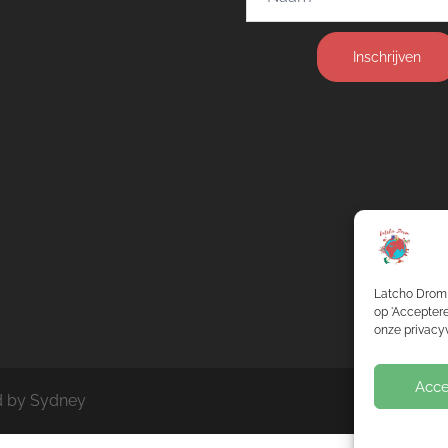
Inschrijven
Latcho Drom 
op 'Acceptere
onze privacyv
Acce
d by
Sydney