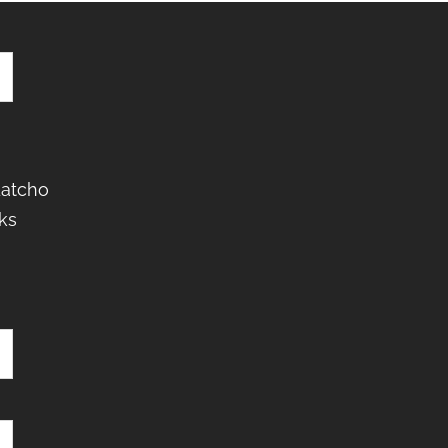
Latcho
ks