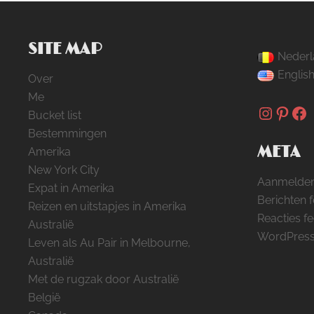
SITE MAP
Nederl
Englis
Over
Me
Instag
Pinte
Fa
Bucket list
Bestemmingen
META
Amerika
New York City
Aanmelde
Expat in Amerika
Berichten 
Reizen en uitstapjes in Amerika
Reacties f
Australië
WordPress
Leven als Au Pair in Melbourne,
Australië
Met de rugzak door Australië
België