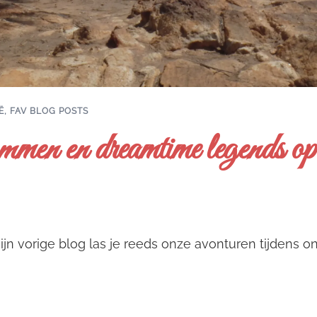
Ë
,
FAV BLOG POSTS
mmen en dreamtime legends o
mijn vorige blog las je reeds onze avonturen tijdens 