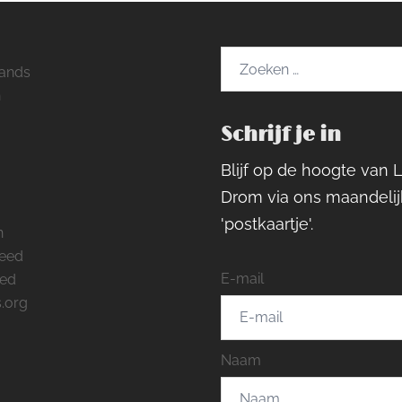
Zoeken
ands
naar:
h
Schrijf je in
ram
rest
cebook
Blijf op de hoogte van 
Drom via ons maandelij
'postkaartje'.
n
feed
E-mail
eed
.org
Naam