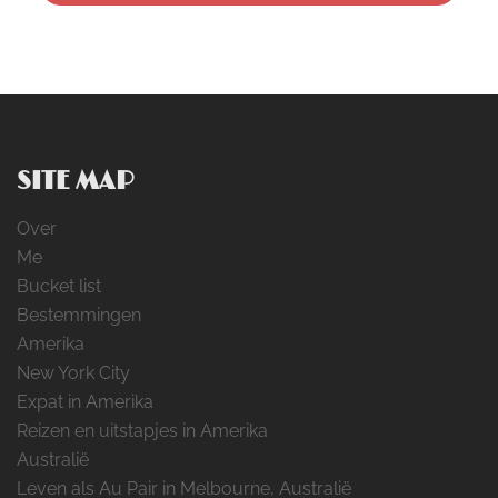
SITE MAP
Over
Me
Bucket list
Bestemmingen
Amerika
New York City
Expat in Amerika
Reizen en uitstapjes in Amerika
Australië
Leven als Au Pair in Melbourne, Australië