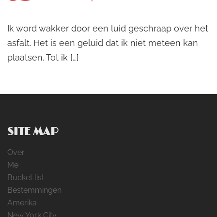
Ik word wakker door een luid geschraap over het
asfalt. Het is een geluid dat ik niet meteen kan
plaatsen. Tot ik […]
SITE MAP
Over
Me
Bucket list
Bestemmingen
Amerika
New York City