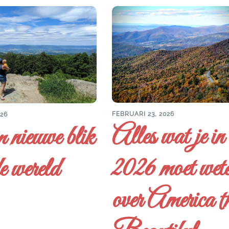
FEBRUARI 23, 2026
026
Alles wat je in
 nieuwe blik
2026 moet wet
e wereld
over America t