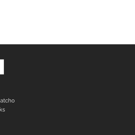
Latcho
ks