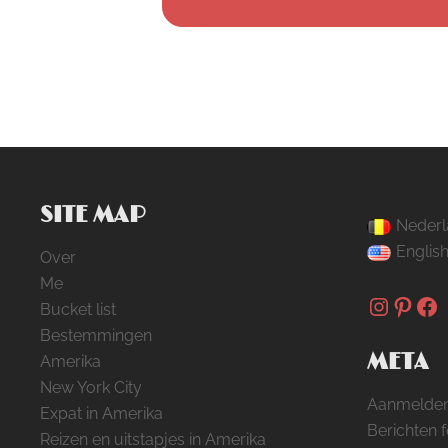
SITE MAP
Nederl
Englis
Over
Me
Instag
Pinte
Fa
Bucket list
Bestemmingen
META
Amerika
New York City
Aanmelde
Expat in Amerika
Berichten 
Reizen en uitstapjes in Amerika