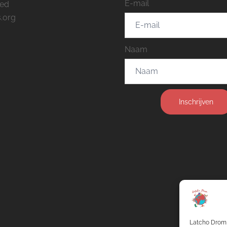
E-mail
eed
.org
Naam
Inschrijven
Latcho Drom 