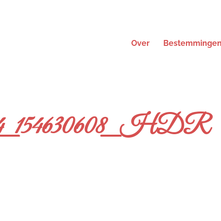
Over
Bestemminge
4_154630608_HDR