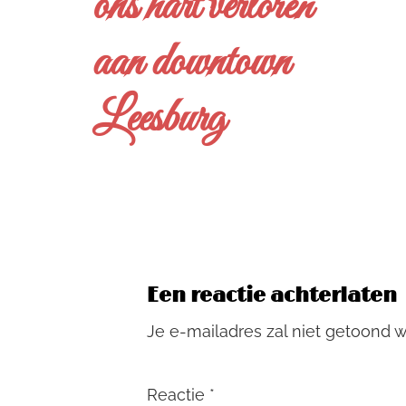
ons hart verloren
aan downtown
Leesburg
Een reactie achterlaten
Je e-mailadres zal niet getoond 
Reactie
*