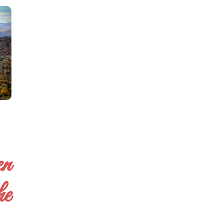
en
he