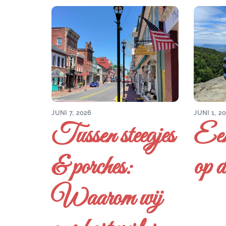
JUNI 7, 2026
JUNI 1, 2
Tussen steegjes
Een
& porches:
op d
Waarom wij