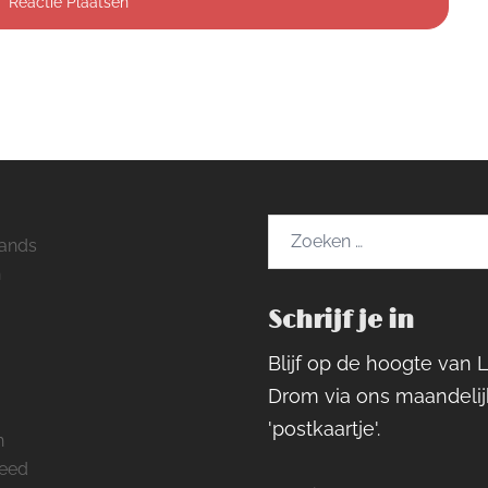
Zoeken
ands
naar:
h
Schrijf je in
ram
rest
cebook
Blijf op de hoogte van 
Drom via ons maandelij
'postkaartje'.
n
feed