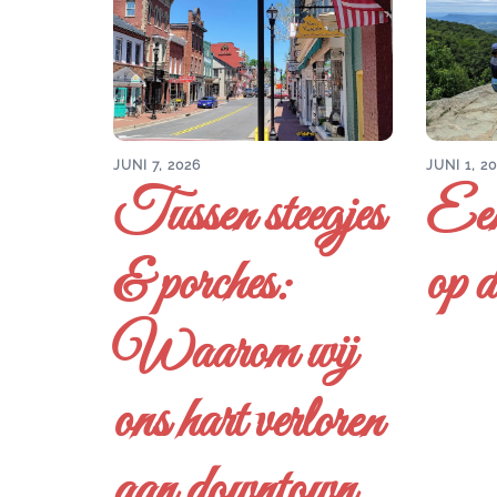
JUNI 7, 2026
JUNI 1, 2
Tussen steegjes
Een
& porches:
op d
Waarom wij
ons hart verloren
aan downtown