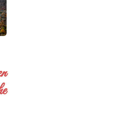
en
he