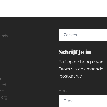
Zoeken
ands
naar:
h
Schrijf je in
ram
rest
cebook
Blijf op de hoogte van 
Drom via ons maandelij
'postkaartje'.
n
feed
E-mail
eed
.org