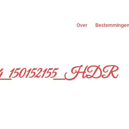
Over
Bestemminge
4_150152155_HDR