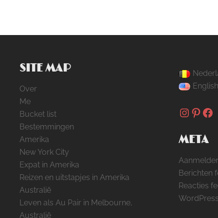
SITE MAP
Nederl
Englis
Over
Me
Instag
Pinte
Fa
Bucket list
Bestemmingen
META
Amerika
New York City
Aanmelde
Expat in Amerika
Berichten 
Reizen en uitstapjes in Amerika
Reacties f
Australië
WordPress
Leven als Au Pair in Melbourne,
Australië