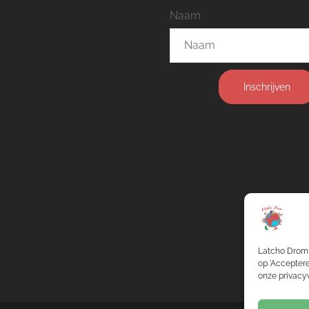
Naam
Inschrijven
Latcho Drom 
op 'Acceptere
onze privacyv