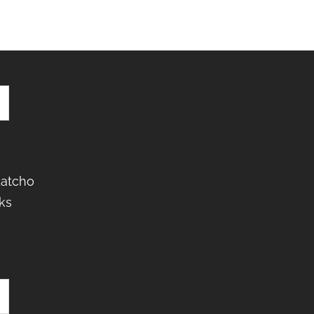
Latcho
ks