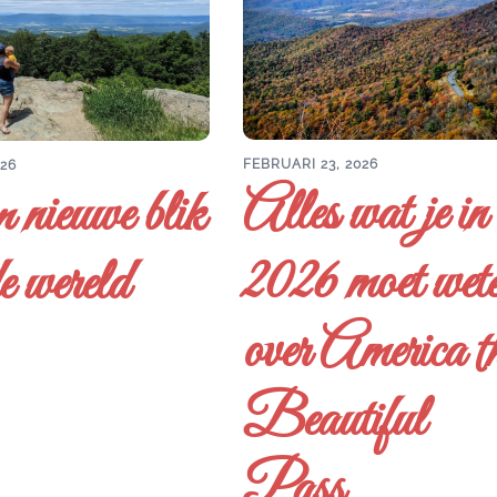
FEBRUARI 23, 2026
026
Alles wat je in
 nieuwe blik
2026 moet wet
e wereld
over America t
Beautiful
Pass