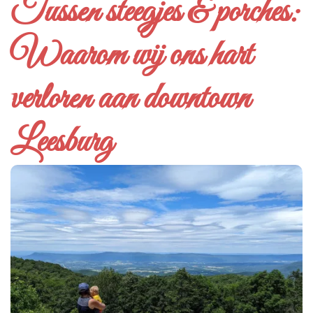
Tussen steegjes & porches:
Waarom wij ons hart
verloren aan downtown
Leesburg