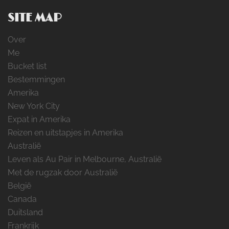
SITE MAP
Over
Me
Bucket list
Bestemmingen
Amerika
New York City
Expat in Amerika
Reizen en uitstapjes in Amerika
Australië
Leven als Au Pair in Melbourne, Australië
Met de rugzak door Australië
België
Canada
Duitsland
Frankrijk