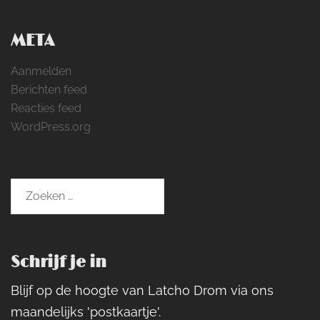
META
Aanmelden
Berichten feed
Reacties feed
WordPress.org
Zoeken
naar:
Schrijf je in
Blijf op de hoogte van Latcho Drom via ons
maandelijks 'postkaartje'.