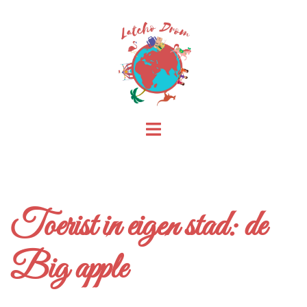
Skip
to
content
Toggle
menu
Toerist in eigen stad: de
Big apple