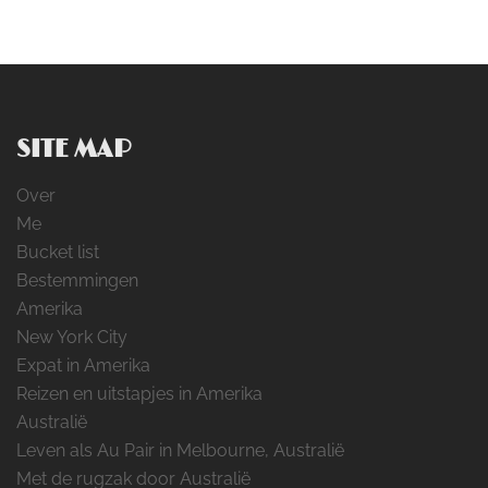
SITE MAP
Over
Me
Bucket list
Bestemmingen
Amerika
New York City
Expat in Amerika
Reizen en uitstapjes in Amerika
Australië
Leven als Au Pair in Melbourne, Australië
Met de rugzak door Australië