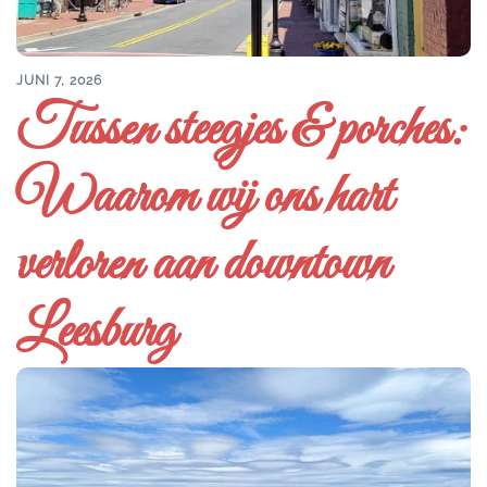
JUNI 7, 2026
Tussen steegjes & porches:
Waarom wij ons hart
verloren aan downtown
Leesburg