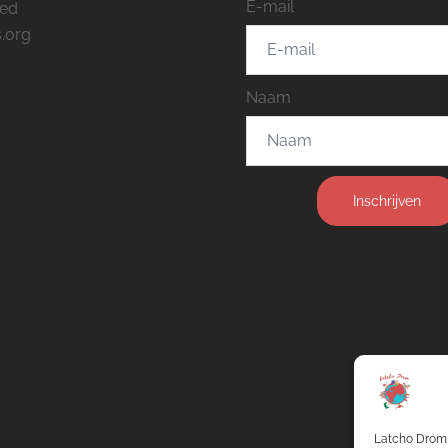
E-mail
eed
.org
Naam
Inschrijven
Latcho Drom 