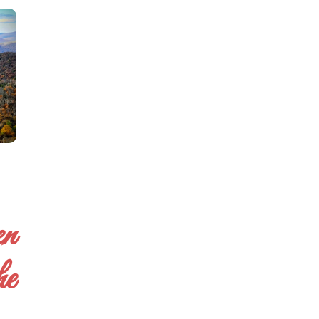
en
he