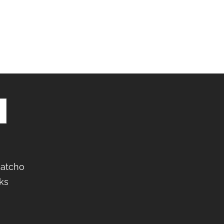
Latcho
ks