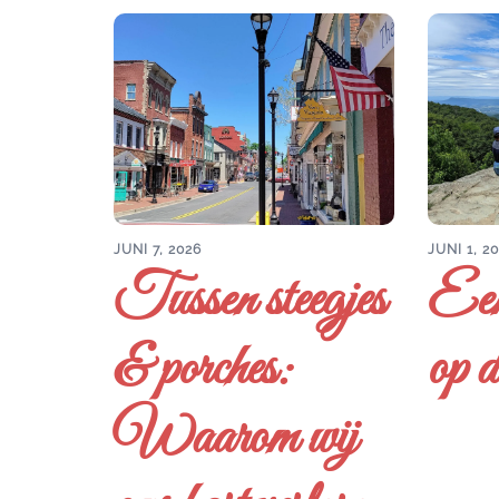
JUNI 7, 2026
JUNI 1, 2
Tussen steegjes
Een
& porches:
op d
Waarom wij