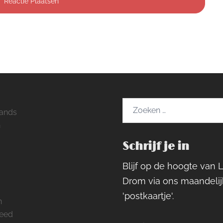
Zoeken
ands
naar:
h
Schrijf je in
ram
rest
cebook
Blijf op de hoogte van 
Drom via ons maandelij
'postkaartje'.
n
feed