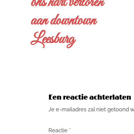
ons hart verloren
aan downtown
Leesburg
Een reactie achterlaten
Je e-mailadres zal niet getoond 
Reactie
*