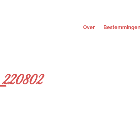
Over
Bestemminge
220802