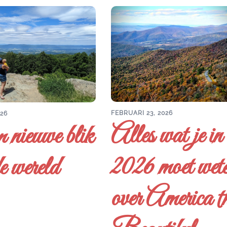
FEBRUARI 23, 2026
026
Alles wat je in
 nieuwe blik
2026 moet wet
e wereld
over America t