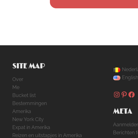
SITE MAP
Nederl
Englis
Over
Me
Instag
Pinte
Fa
Bucket list
Bestemmingen
META
Amerika
New York City
Aanmelde
Expat in Amerika
Berichten 
Reizen en uitstapjes in Amerika