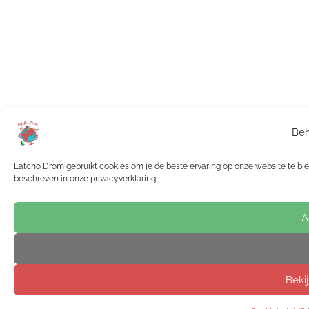
Beh
Latcho Drom gebruikt cookies om je de beste ervaring op onze website te bied
beschreven in onze privacyverklaring.
A
Beki