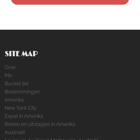
SITE MAP
Over
Me
Bucket list
Bestemmingen
Amerika
New York City
Expat in Amerika
Reizen en uitstapjes in Amerika
Australië