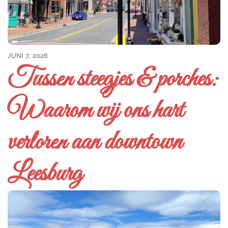
JUNI 7, 2026
Tussen steegjes & porches:
Waarom wij ons hart
verloren aan downtown
Leesburg