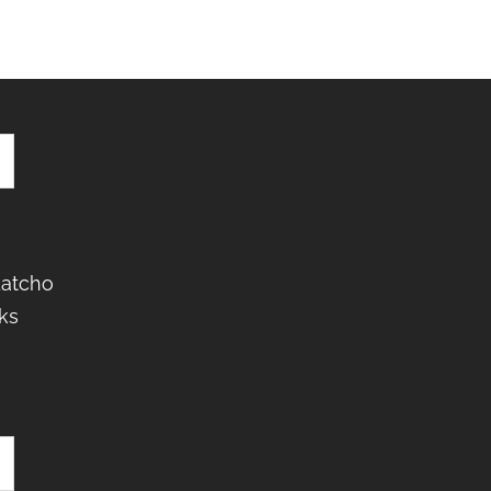
Latcho
ks