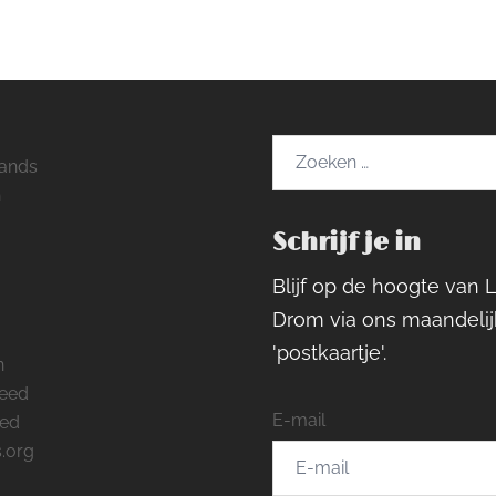
Zoeken
ands
naar:
h
Schrijf je in
ram
rest
cebook
Blijf op de hoogte van 
Drom via ons maandelij
'postkaartje'.
n
feed
E-mail
eed
.org