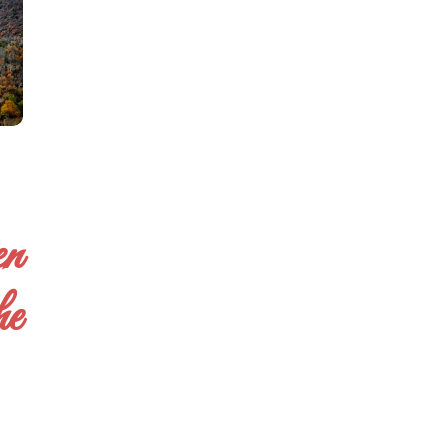
en
he