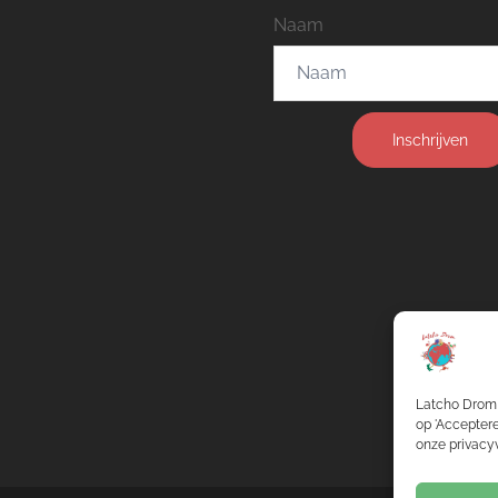
Naam
Inschrijven
Latcho Drom 
op 'Acceptere
onze privacyv