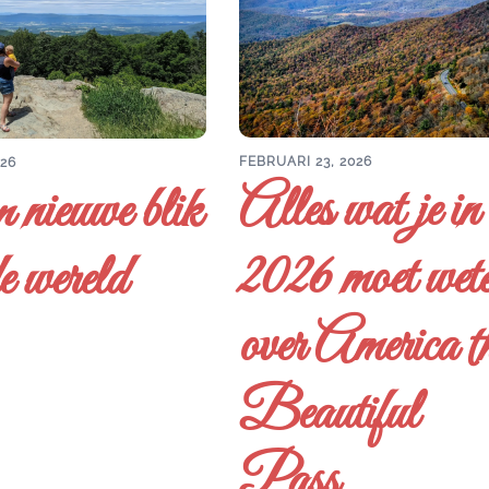
FEBRUARI 23, 2026
026
Alles wat je in
 nieuwe blik
2026 moet wet
e wereld
over America t
Beautiful
Pass