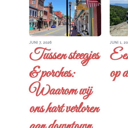
JUNI 7, 2026
JUNI 1, 2
Tussen steegjes
Een
& porches:
op d
Waarom wij
ons hart verloren
aan downtown