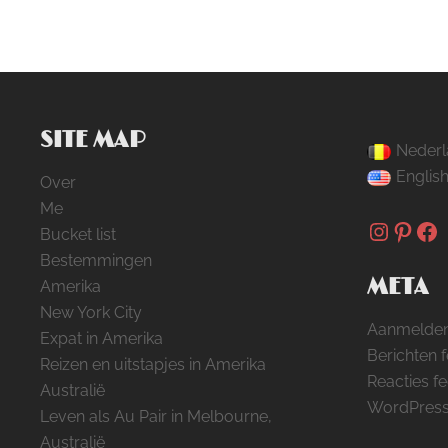
SITE MAP
Nederl
Englis
Over
Me
Instag
Pinte
Fa
Bucket list
Bestemmingen
META
Amerika
New York City
Aanmelde
Expat in Amerika
Berichten 
Reizen en uitstapjes in Amerika
Reacties f
Australië
WordPress
Leven als Au Pair in Melbourne,
Australië