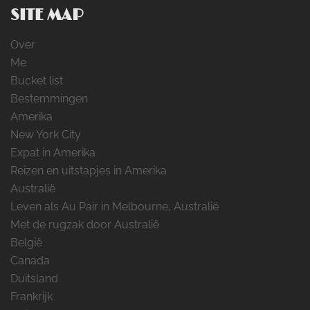
SITE MAP
Over
Me
Bucket list
Bestemmingen
Amerika
New York City
Expat in Amerika
Reizen en uitstapjes in Amerika
Australië
Leven als Au Pair in Melbourne, Australië
Met de rugzak door Australië
België
Canada
Duitsland
Frankrijk