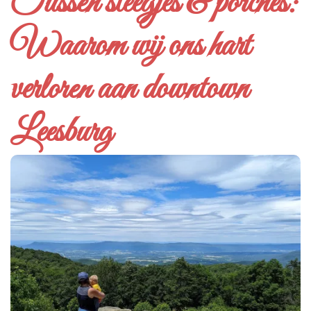
Tussen steegjes & porches:
Waarom wij ons hart
verloren aan downtown
Leesburg