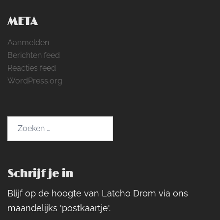
META
Aanmelden
Berichten feed
Reacties feed
WordPress.org
Zoeken
naar:
Schrijf je in
Blijf op de hoogte van Latcho Drom via ons
maandelijks 'postkaartje'.