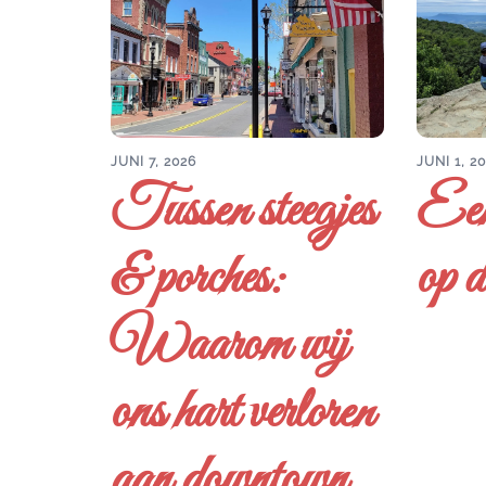
JUNI 7, 2026
JUNI 1, 2
Tussen steegjes
Een
& porches:
op d
Waarom wij
ons hart verloren
aan downtown