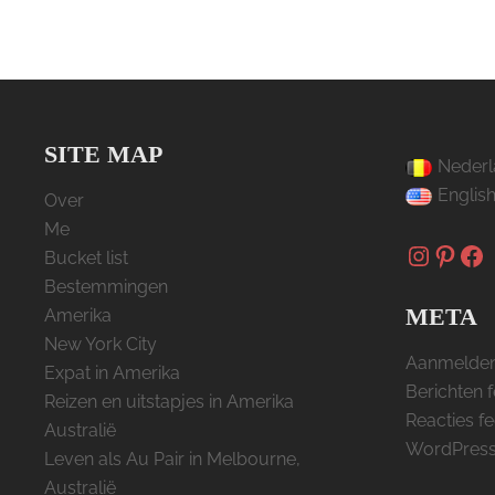
SITE MAP
Nederl
Englis
Over
Me
Instag
Pinte
Fa
Bucket list
Bestemmingen
META
Amerika
New York City
Aanmelde
Expat in Amerika
Berichten 
Reizen en uitstapjes in Amerika
Reacties f
Australië
WordPress
Leven als Au Pair in Melbourne,
Australië