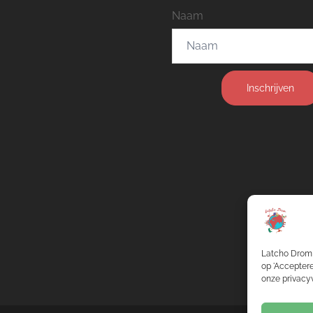
Naam
Inschrijven
Latcho Drom 
op 'Acceptere
onze privacyv