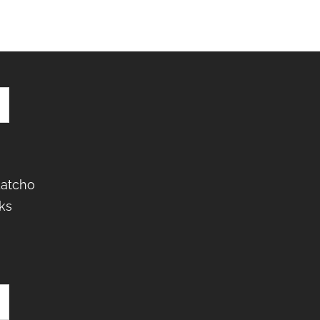
Latcho
ks