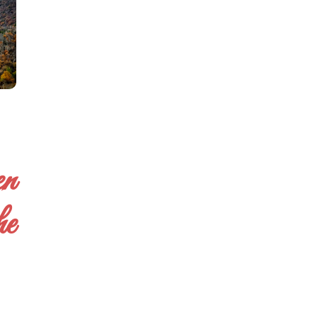
en
he