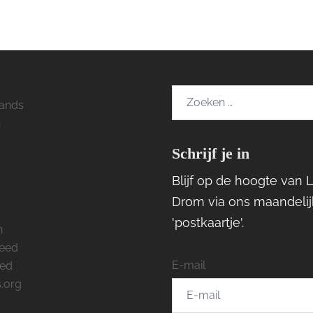
Zoeken
ands
naar:
h
Schrijf je in
ram
rest
cebook
Blijf op de hoogte van 
Drom via ons maandelij
'postkaartje'.
n
feed
E-mail
eed
.org