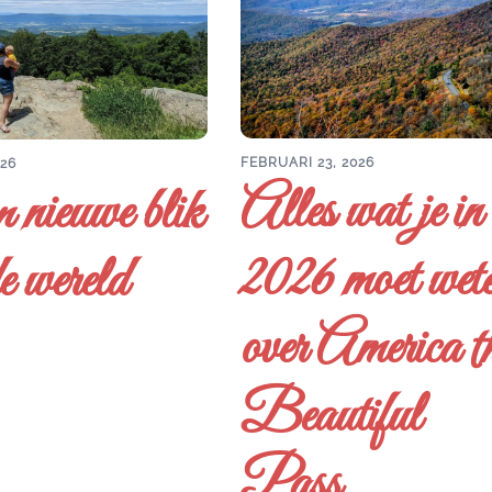
FEBRUARI 23, 2026
026
Alles wat je in
 nieuwe blik
2026 moet wet
e wereld
over America t
Beautiful
Pass