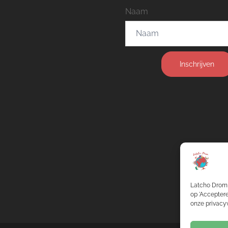
Naam
Inschrijven
Latcho Drom 
op 'Acceptere
onze privacyv