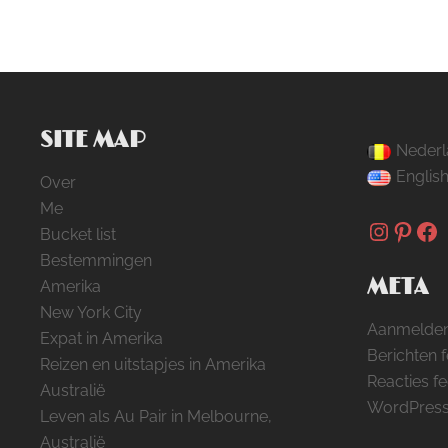
SITE MAP
Nederl
Englis
Over
Me
Instag
Pinte
Fa
Bucket list
Bestemmingen
META
Amerika
New York City
Aanmelde
Expat in Amerika
Berichten 
Reizen en uitstapjes in Amerika
Reacties f
Australië
WordPress
Leven als Au Pair in Melbourne,
Australië