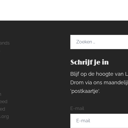
Zoeken
ands
naar:
h
Schrijf je in
ram
rest
cebook
Blijf op de hoogte van 
Drom via ons maandelij
'postkaartje'.
n
feed
E-mail
eed
.org