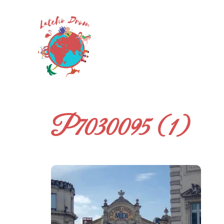
Skip
to
content
P7030095 (1)