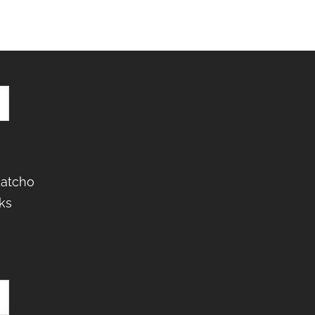
Latcho
ks