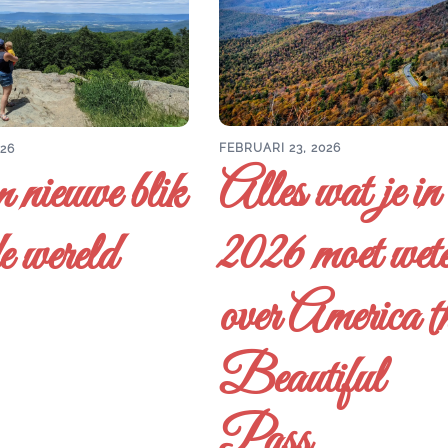
FEBRUARI 23, 2026
026
Alles wat je in
 nieuwe blik
2026 moet wet
e wereld
over America t
Beautiful
Pass