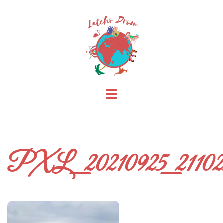
Skip
to
content
Toggle
menu
PXL_20210925_21102