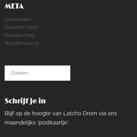
META
Aanmelden
Berichten feed
Reacties feed
WordPress.org
Zoeken
naar:
Schrijf je in
Blijf op de hoogte van Latcho Drom via ons
maandelijks 'postkaartje'.