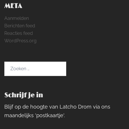
META
Aanmelden
Berichten feed
Reacties feed
WordPress.org
Zoeken
naar:
Schrijf je in
Blijf op de hoogte van Latcho Drom via ons
maandelijks 'postkaartje'.