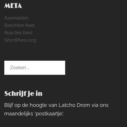
META
Aanmelden
Berichten feed
Reacties feed
WordPress.org
Zoeken
naar:
Schrijf je in
Blijf op de hoogte van Latcho Drom via ons
maandelijks 'postkaartje'.