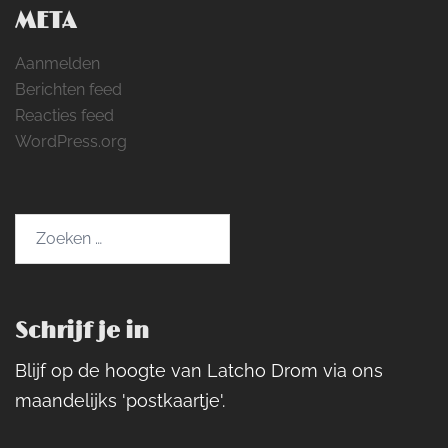
META
Aanmelden
Berichten feed
Reacties feed
WordPress.org
Zoeken
naar:
Schrijf je in
Blijf op de hoogte van Latcho Drom via ons
maandelijks 'postkaartje'.