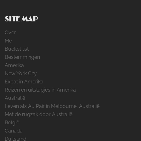
SITE MAP
Over
Me
Bucket list
Bestemmingen
Amerika
New York City
Expat in Amerika
Reizen en uitstapjes in Amerika
Australië
Leven als Au Pair in Melbourne, Australië
Met de rugzak door Australië
België
Canada
Duitsland