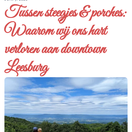
Tussen steegjes & porches:
Waarom wij ons hart
verloren aan downtown
Leesburg