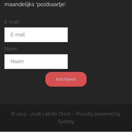
maandelijks 'postkaartje'.
E-mail
Naam
Inschrijven
© 2013 - 2026 Latcho Drom ~ Proudly powered by
Sydney