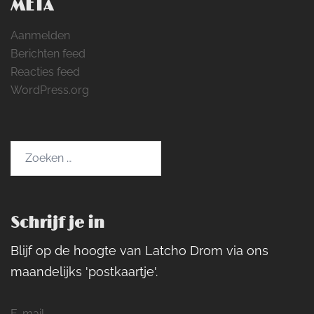
META
Aanmelden
Berichten feed
Reacties feed
WordPress.org
Zoeken
naar:
Schrijf je in
Blijf op de hoogte van Latcho Drom via ons
maandelijks 'postkaartje'.
E-mail