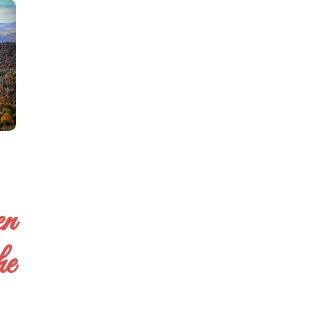
en
he