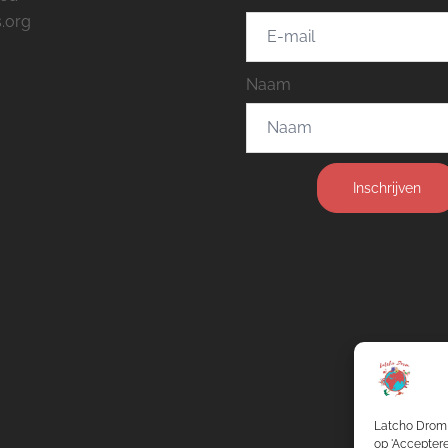
.org
Naam
Inschrijven
Latcho Drom 
op 'Acceptere