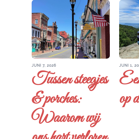
JUNI 7, 2026
JUNI 1, 2
Tussen steegjes
Een
& porches:
op d
Waarom wij
ons hart verloren