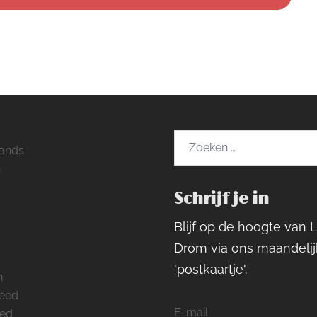
Zoeken
ands
naar:
h
Schrijf je in
ram
rest
cebook
Blijf op de hoogte van 
Drom via ons maandelij
'postkaartje'.
n
feed
E-mail
eed