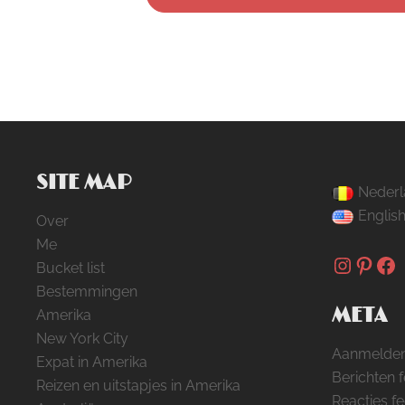
SITE MAP
Nederl
Englis
Over
Me
Instag
Pinte
Fa
Bucket list
Bestemmingen
META
Amerika
New York City
Aanmelde
Expat in Amerika
Berichten 
Reizen en uitstapjes in Amerika
Reacties f