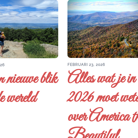
FEBRUARI 23, 2026
026
Alles wat je in
 nieuwe blik
2026 moet wet
e wereld
over America t
Beautiful