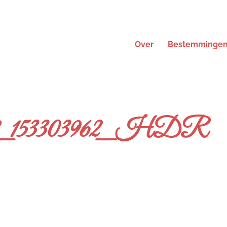
Over
Bestemminge
8_153303962_HDR