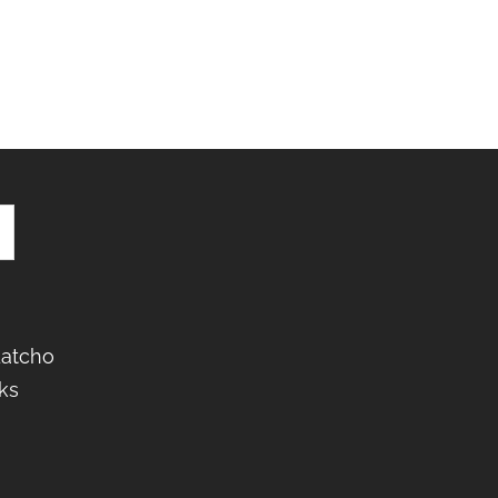
Latcho
ks