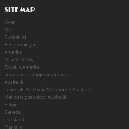
SITE MAP
Over
Me
Bucket list
Bestemmingen
Amerika
New York City
Expat in Amerika
Reizen en uitstapjes in Amerika
Australië
Leven als Au Pair in Melbourne, Australië
Met de rugzak door Australië
België
Canada
Duitsland
Frankrijk