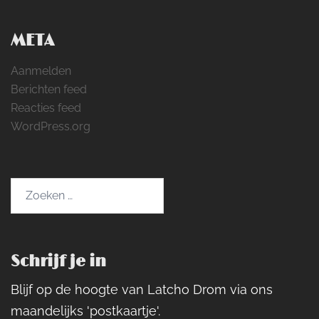
META
Aanmelden
Berichten feed
Reacties feed
WordPress.org
Zoeken
naar:
Schrijf je in
Blijf op de hoogte van Latcho Drom via ons
maandelijks 'postkaartje'.