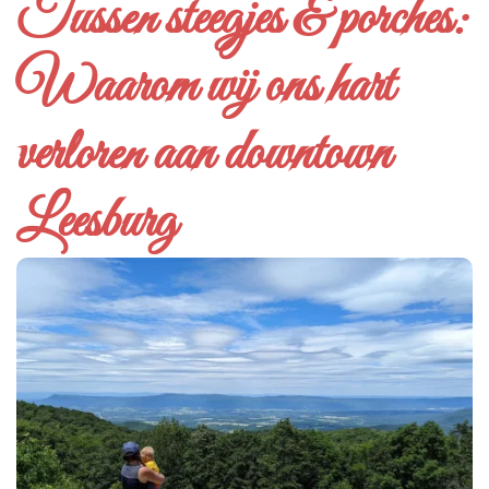
Tussen steegjes & porches:
Waarom wij ons hart
verloren aan downtown
Leesburg