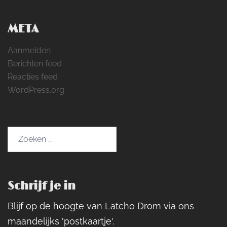
META
Aanmelden
Berichten feed
Reacties feed
WordPress.org
Zoeken
naar:
Schrijf je in
Blijf op de hoogte van Latcho Drom via ons
maandelijks 'postkaartje'.