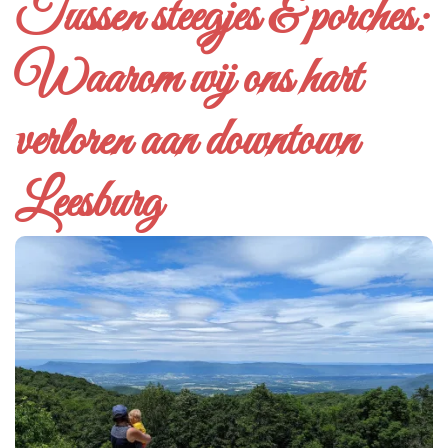
Tussen steegjes & porches:
Waarom wij ons hart
verloren aan downtown
Leesburg