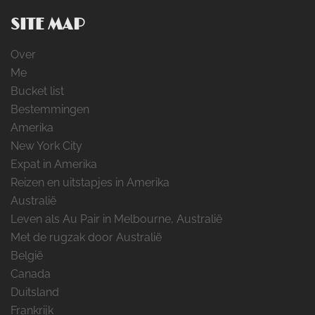
SITE MAP
Over
Me
Bucket list
Bestemmingen
Amerika
New York City
Expat in Amerika
Reizen en uitstapjes in Amerika
Australië
Leven als Au Pair in Melbourne, Australië
Met de rugzak door Australië
België
Canada
Duitsland
Frankrijk