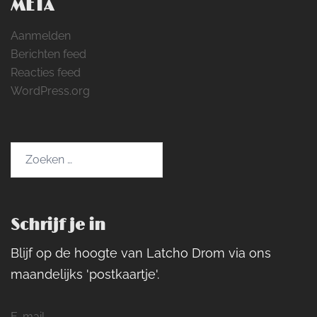
META
Aanmelden
Berichten feed
Reacties feed
WordPress.org
Zoeken
naar:
Schrijf je in
Blijf op de hoogte van Latcho Drom via ons
maandelijks 'postkaartje'.
E-mail