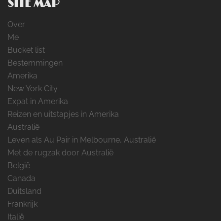
SITE MAP
Over
Me
Bucket list
Bestemmingen
Amerika
New York City
Expat in Amerika
Reizen en uitstapjes in Amerika
Australië
Leven als Au Pair in Melbourne, Australië
Met de rugzak door Australië
België
Canada
Duitsland
Frankrijk
Italië