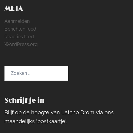
META
Aanmelden
Berichten feed
Reacties feed
WordPress.org
Zoeken
naar:
Schrijf je in
Blijf op de hoogte van Latcho Drom via ons
maandelijks 'postkaartje'.