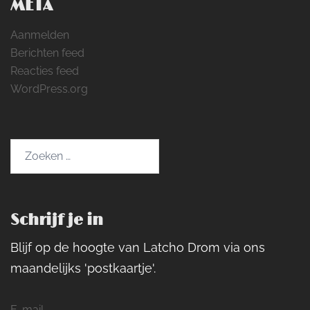
META
Aanmelden
Berichten feed
Reacties feed
WordPress.org
Zoeken
naar:
Schrijf je in
Blijf op de hoogte van Latcho Drom via ons
maandelijks 'postkaartje'.
E-mail