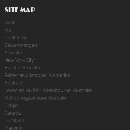
SITE MAP
Over
Me
Bucket list
Bestemmingen
Amerika
New York City
Expat in Amerika
Reizen en uitstapjes in Amerika
Australië
Leven als Au Pair in Melbourne, Australië
Met de rugzak door Australië
België
Canada
Duitsland
Frankrijk