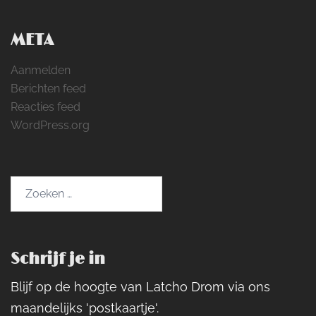
META
Aanmelden
Berichten feed
Reacties feed
WordPress.org
Zoeken
naar:
Schrijf je in
Blijf op de hoogte van Latcho Drom via ons
maandelijks 'postkaartje'.