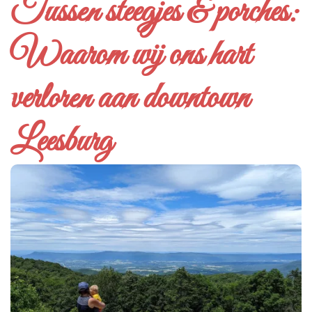
Tussen steegjes & porches:
Waarom wij ons hart
verloren aan downtown
Leesburg