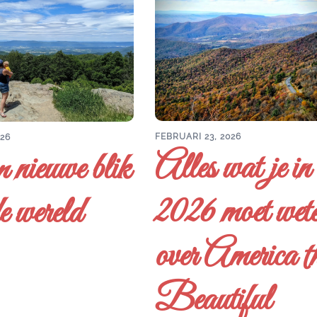
FEBRUARI 23, 2026
026
Alles wat je in
 nieuwe blik
2026 moet wet
e wereld
over America t
Beautiful