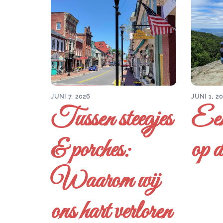
JUNI 7, 2026
JUNI 1, 2
Tussen steegjes
Een
& porches:
op d
Waarom wij
ons hart verloren