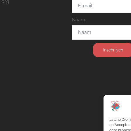
.org
Naam
Inschrijven
Latcho Drom 
op 'Acceptere
onze privacyv