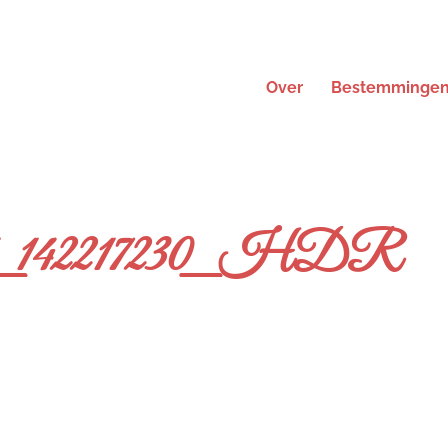
Over
Bestemminge
_142217230_HDR