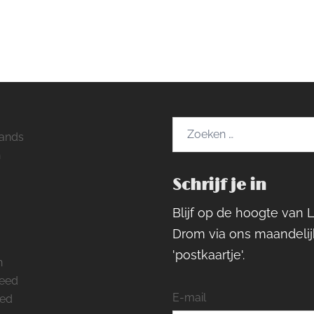
Zoeken
ands
naar:
h
Schrijf je in
ram
rest
cebook
Blijf op de hoogte van 
Drom via ons maandelij
'postkaartje'.
n
feed
E-mail
eed