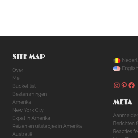
SITE MAP
Nederl
Englis
Over
Me
Instag
Pinte
Fa
Bucket list
Bestemmingen
META
Amerika
New York City
Aanmelde
Expat in Amerika
Berichten 
Reizen en uitstapjes in Amerika
Reacties f
Australië