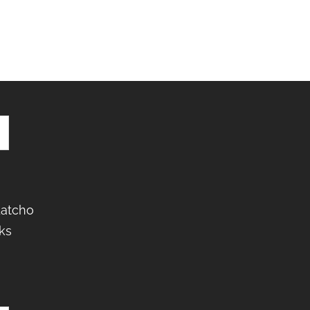
Latcho
ks