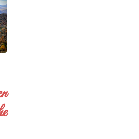
en
he