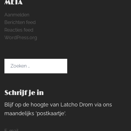
META
Aanmelden
Berichten feed
Reacties feed
WordPress.org
Zoeken
naar:
Schrijf je in
Blijf op de hoogte van Latcho Drom via ons
maandelijks 'postkaartje'.
E-mail