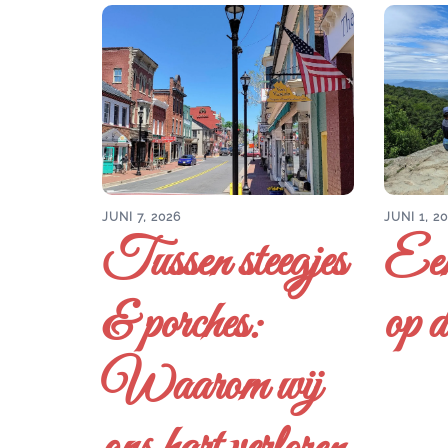
JUNI 7, 2026
JUNI 1, 2
Tussen steegjes
Een
& porches:
op d
Waarom wij