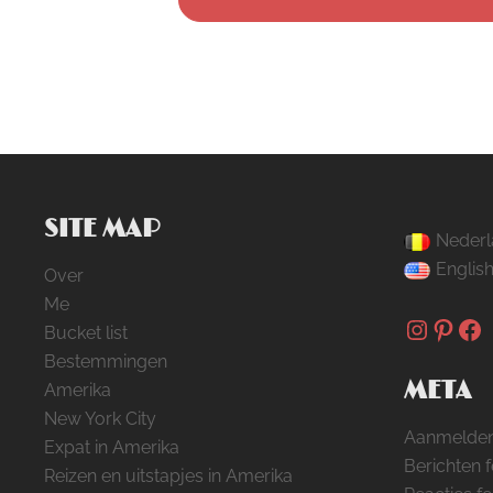
SITE MAP
Nederl
Englis
Over
Me
Instag
Pinte
Fa
Bucket list
Bestemmingen
META
Amerika
New York City
Aanmelde
Expat in Amerika
Berichten 
Reizen en uitstapjes in Amerika