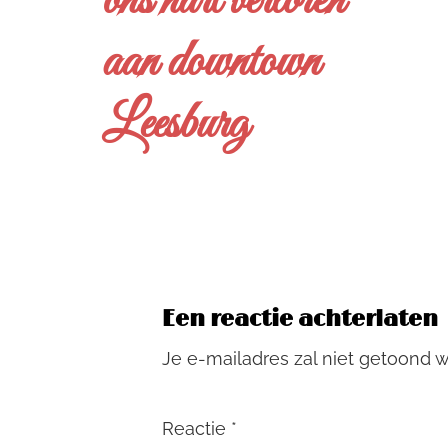
ons hart verloren
aan downtown
Leesburg
Een reactie achterlaten
Je e-mailadres zal niet getoond 
Reactie
*