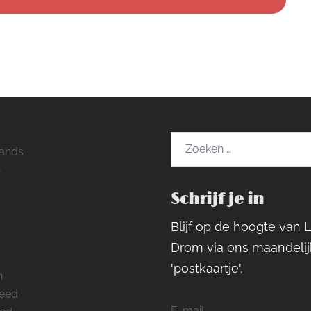
Zoeken
ands
naar:
h
Schrijf je in
ram
rest
cebook
Blijf op de hoogte van 
Drom via ons maandelij
'postkaartje'.
n
feed
E-mail