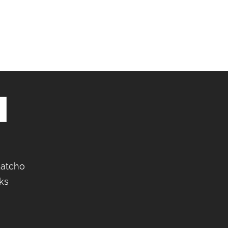
Latcho
ks