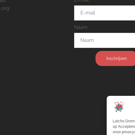
eed
.org
Naam
Inschrijven
Latcho Drom 
op 'Acceptere
onze privacyv