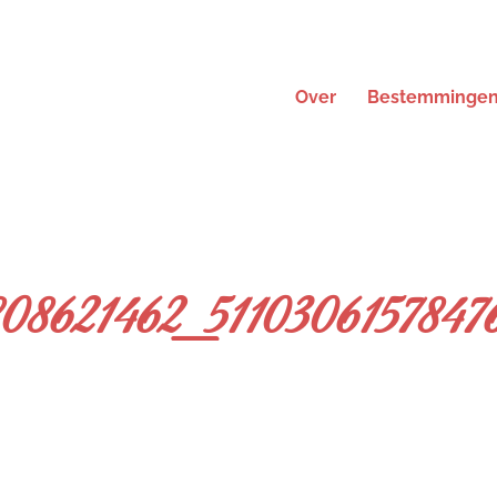
Over
Bestemminge
808621462_5110306157847