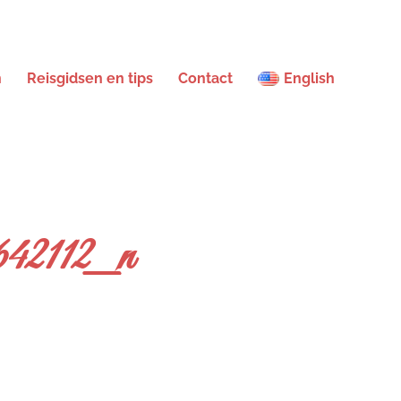
n
Reisgidsen en tips
Contact
English
642112_n