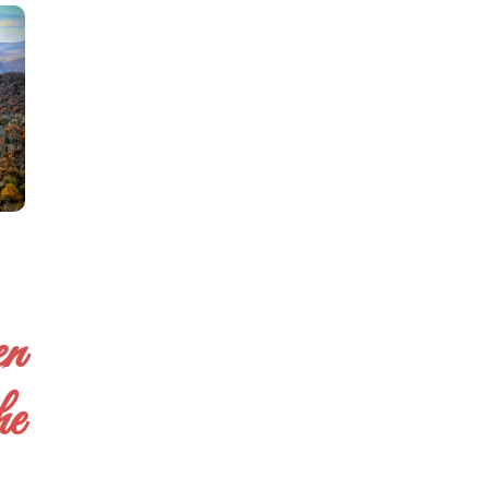
en
he