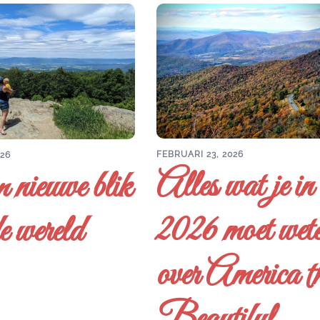
FEBRUARI 23, 2026
026
Alles wat je in
 nieuwe blik
2026 moet wet
e wereld
over America t