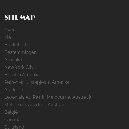
SITE MAP
Over
Me
Bucket list
Bestemmingen
Amerika
New York City
Expat in Amerika
Reizen en uitstapjes in Amerika
Australië
Leven als Au Pair in Melbourne, Australië
Met de rugzak door Australië
België
Canada
Duitsland