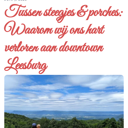
Tussen steegjes & porches:
Waarom wij ons hart
verloren aan downtown
Leesburg