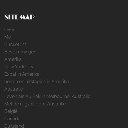
SITE MAP
Over
Me
Bucket list
Bestemmingen
Amerika
New York City
Expat in Amerika
Reizen en uitstapjes in Amerika
Australië
Leven als Au Pair in Melbourne, Australië
Met de rugzak door Australië
België
Canada
Duitsland