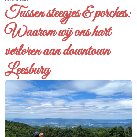
Tussen steegjes & porches:
Waarom wij ons hart
verloren aan downtown
Leesburg