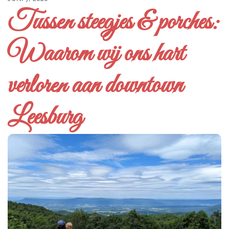
Tussen steegjes & porches:
Waarom wij ons hart
verloren aan downtown
Leesburg