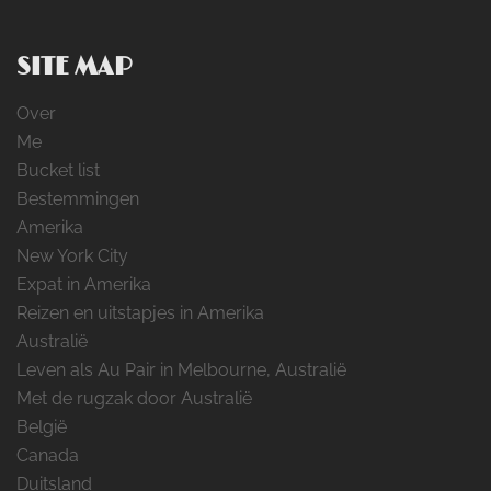
SITE MAP
Over
Me
Bucket list
Bestemmingen
Amerika
New York City
Expat in Amerika
Reizen en uitstapjes in Amerika
Australië
Leven als Au Pair in Melbourne, Australië
Met de rugzak door Australië
België
Canada
Duitsland