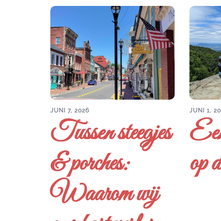
JUNI 7, 2026
JUNI 1, 2
Tussen steegjes
Een
& porches:
op d
Waarom wij