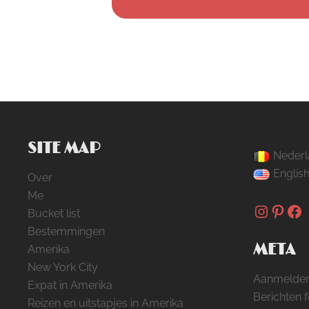
SITE MAP
Nederl
Englis
Over
Me
Instag
Pinte
Fa
Bucket list
Bestemmingen
META
Amerika
New York City
Aanmelde
Expat in Amerika
Berichten 
Reizen en uitstapjes in Amerika