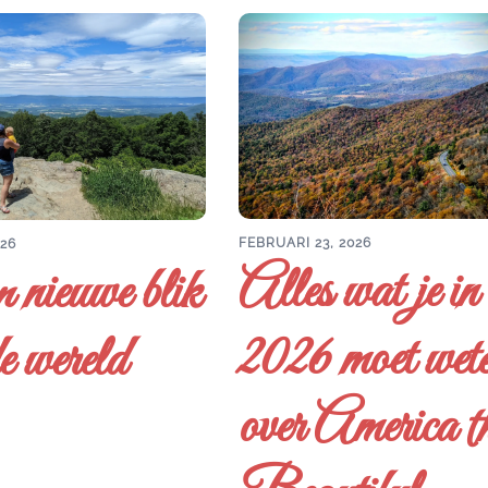
FEBRUARI 23, 2026
026
Alles wat je in
 nieuwe blik
2026 moet wet
e wereld
over America t