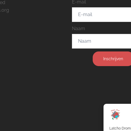
E-mail
eed
.org
Naam
Inschrijven
Latcho Drom 