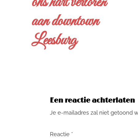
ons hart verloren
aan downtown
Leesburg
Een reactie achterlaten
Je e-mailadres zal niet getoond 
Reactie
*