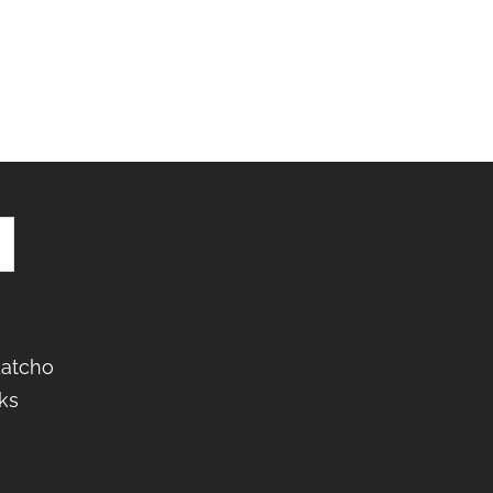
Latcho
ks