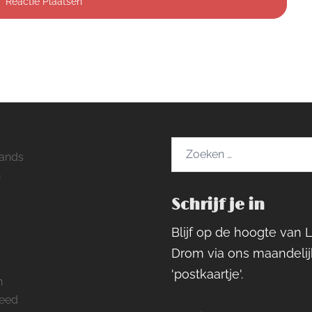
Zoeken
ands
naar:
h
Schrijf je in
ram
rest
cebook
Blijf op de hoogte van 
Drom via ons maandelij
'postkaartje'.
n
feed