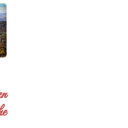
en
he