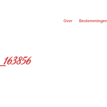
Over
Bestemminge
163856