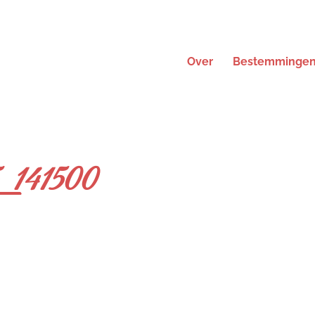
Over
Bestemminge
141500