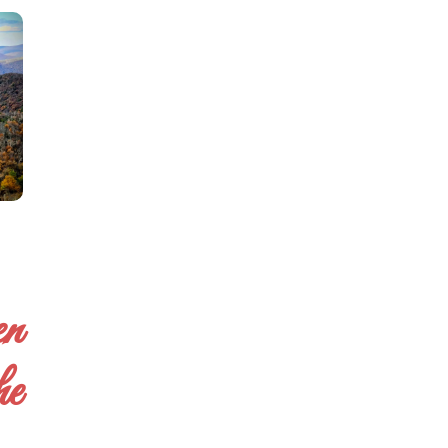
en
he