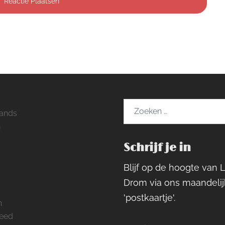
Zoeken
ands
naar:
h
Schrijf je in
ram
rest
cebook
Blijf op de hoogte van 
Drom via ons maandelij
'postkaartje'.
n
feed