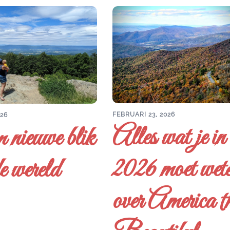
FEBRUARI 23, 2026
026
Alles wat je in
 nieuwe blik
2026 moet wet
e wereld
over America t