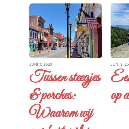
JUNI 7, 2026
JUNI 1, 2
Tussen steegjes
Een
& porches:
op d
Waarom wij