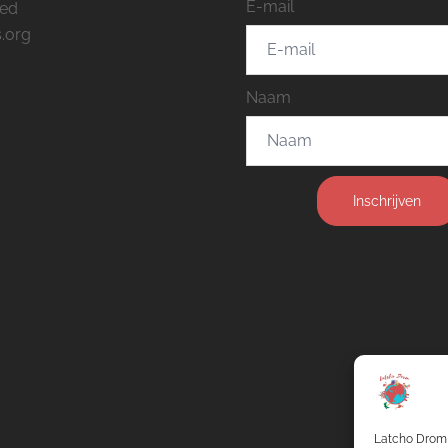
E-mail
eed
.org
Naam
Inschrijven
Latcho Drom 