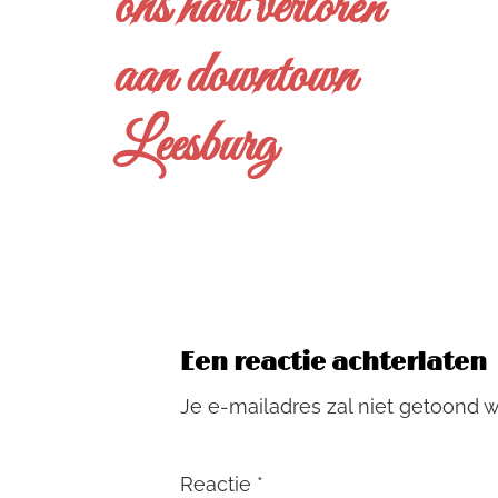
ons hart verloren
aan downtown
Leesburg
Een reactie achterlaten
Je e-mailadres zal niet getoond 
Reactie
*