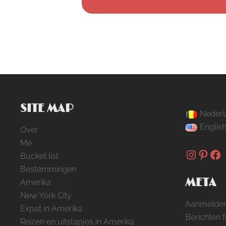
SITE MAP
Nederl
Englis
Over
Me
Instag
Pinte
Fa
Bucket list
Bestemmingen
META
Amerika
New York City
Aanmelde
Expat in Amerika
Berichten 
Reizen en uitstapjes in Amerika