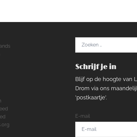
Zoeken
ands
naar:
h
Schrijf je in
ram
rest
cebook
Blijf op de hoogte van 
Drom via ons maandelij
'postkaartje'.
n
feed
E-mail
eed
.org