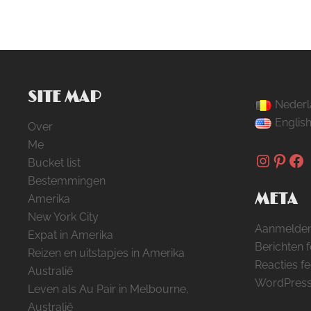
SITE MAP
Nederl
Englis
Over
Me
Instag
Pinte
Fa
Bucket list
Bestemmingen
META
Amerika
New York City
Aanmelde
Expat in Amerika
Berichten 
Reizen en uitstapjes in Amerika
Reacties f
Australië
WordPress
Leven als Au Pair in Melbourne,
Australië