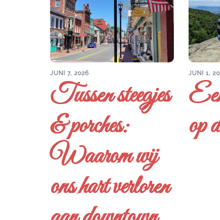
JUNI 7, 2026
JUNI 1, 2
Tussen steegjes
Een
& porches:
op d
Waarom wij
ons hart verloren
aan downtown