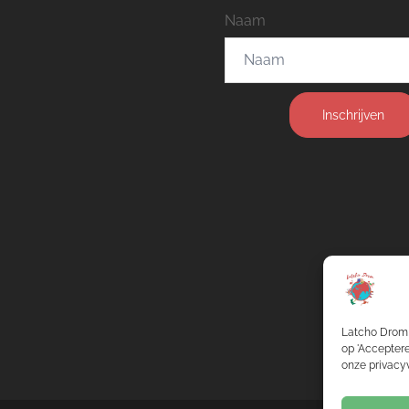
Naam
Inschrijven
Latcho Drom 
op 'Acceptere
onze privacyv