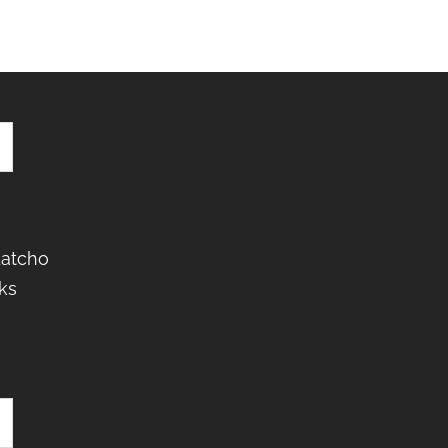
Latcho
ks