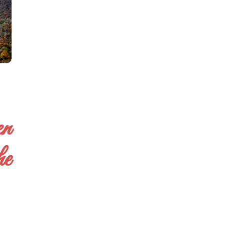
en
he