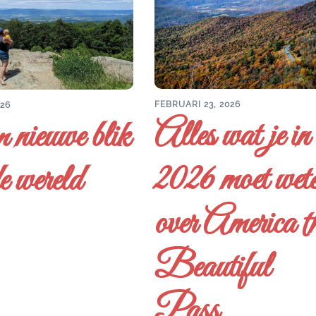
FEBRUARI 23, 2026
026
Alles wat je in
 nieuwe blik
2026 moet wet
e wereld
over America t
Beautiful
Pass