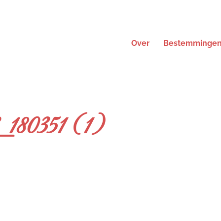
Over
Bestemminge
80351 (1)