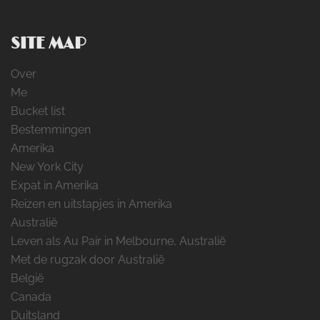
SITE MAP
Over
Me
Bucket list
Bestemmingen
Amerika
New York City
Expat in Amerika
Reizen en uitstapjes in Amerika
Australië
Leven als Au Pair in Melbourne, Australië
Met de rugzak door Australië
België
Canada
Duitsland