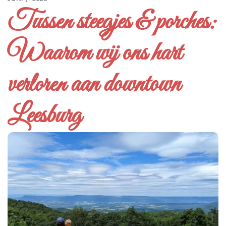
Tussen steegjes & porches:
Waarom wij ons hart
verloren aan downtown
Leesburg