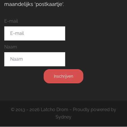
maandelijks 'postkaartje'.
E-mail
Naam
Inschrijven
© 2013 - 2026 Latcho Drom ~ Proudly powered by
Sydney