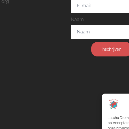
.org
Naam
Inschrijven
Latcho Drom 
op 'Acceptere
onze privacyv