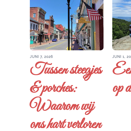
JUNI 7, 2026
JUNI 1, 2
Tussen steegjes
Een
& porches:
op d
Waarom wij
ons hart verloren