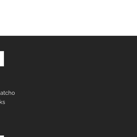
Latcho
ks