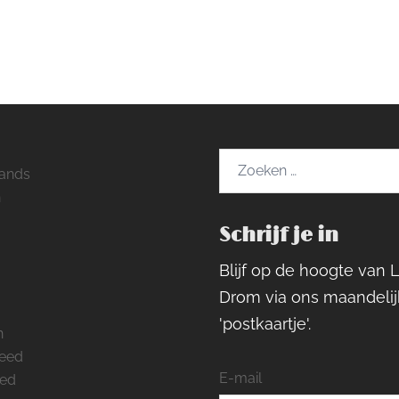
Zoeken
ands
naar:
h
Schrijf je in
ram
rest
cebook
Blijf op de hoogte van 
Drom via ons maandelij
'postkaartje'.
n
feed
E-mail
eed