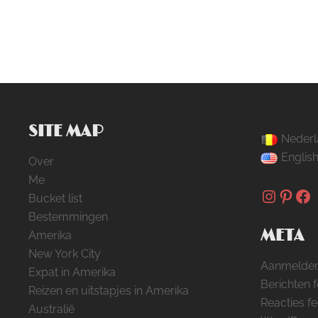
SITE MAP
Nederl
Englis
Over
Me
Instag
Pinte
Fa
Bucket list
Bestemmingen
META
Amerika
New York City
Aanmelde
Expat in Amerika
Berichten 
Reizen en uitstapjes in Amerika
Reacties f
Australië