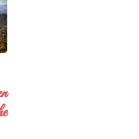
en
he