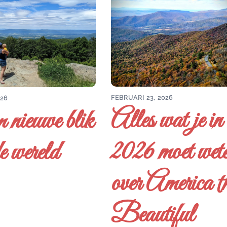
FEBRUARI 23, 2026
026
Alles wat je in
 nieuwe blik
2026 moet wet
e wereld
over America t
Beautiful