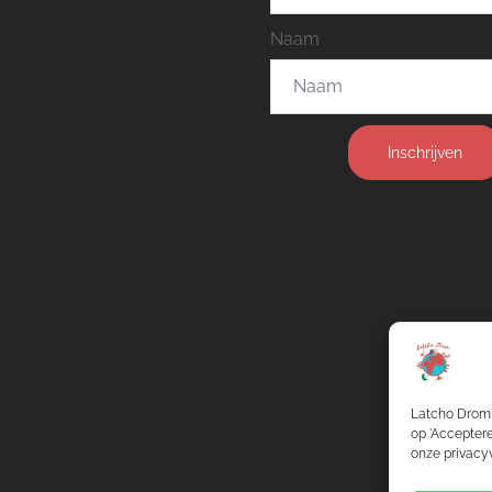
Naam
Inschrijven
Latcho Drom 
op 'Acceptere
onze privacyv