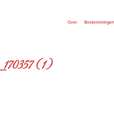
Over
Bestemminge
70357 (1)