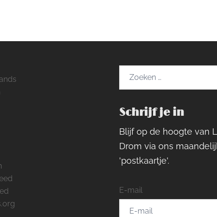
Zoeken
ands
naar:
h
Schrijf je in
ram
rest
cebook
Blijf op de hoogte van 
Drom via ons maandelij
'postkaartje'.
n
feed
E-mail
eed
.org