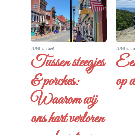
JUNI 7, 2026
JUNI 1, 2
Tussen steegjes
Een
& porches:
op d
Waarom wij
ons hart verloren