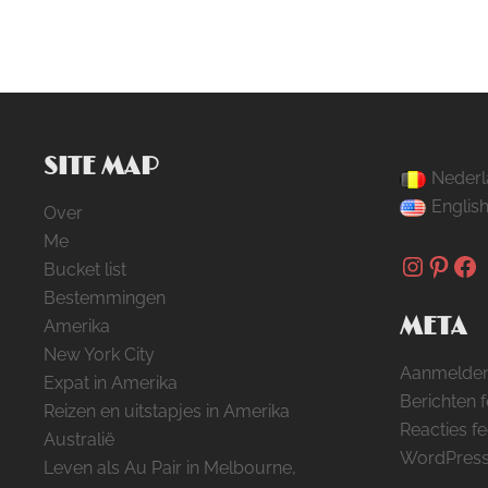
SITE MAP
Nederl
Englis
Over
Me
Instag
Pinte
Fa
Bucket list
Bestemmingen
META
Amerika
New York City
Aanmelde
Expat in Amerika
Berichten 
Reizen en uitstapjes in Amerika
Reacties f
Australië
WordPress
Leven als Au Pair in Melbourne,