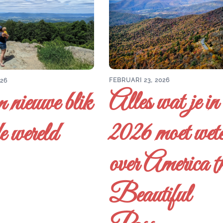
FEBRUARI 23, 2026
026
Alles wat je in
 nieuwe blik
2026 moet wet
e wereld
over America t
Beautiful