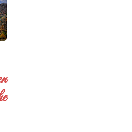
en
he