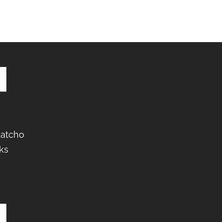
Latcho
ks