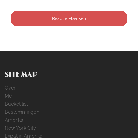
SITE MAP
Over
Me
Bucket list
Bestemmingen
Amerika
New York City
Expat in Amerika