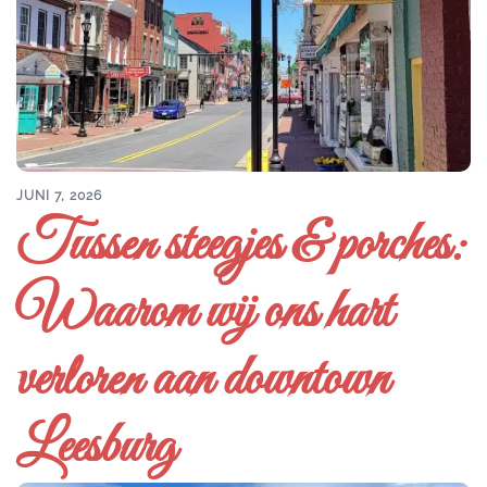
JUNI 7, 2026
Tussen steegjes & porches:
Waarom wij ons hart
verloren aan downtown
Leesburg