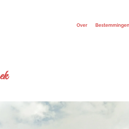
Over
Bestemminge
ek