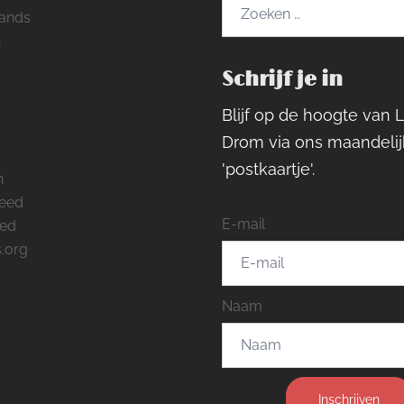
Zoeken
ands
naar:
h
Schrijf je in
ram
rest
cebook
Blijf op de hoogte van 
Drom via ons maandelij
'postkaartje'.
n
feed
E-mail
eed
.org
Naam
Inschrijven