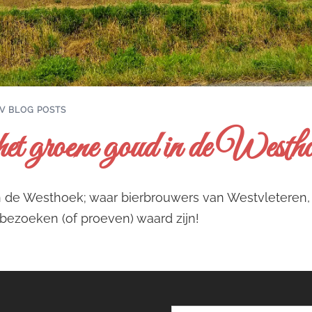
V BLOG POSTS
et groene goud in de Westh
 de Westhoek; waar bierbrouwers van Westvleteren,
 bezoeken (of proeven) waard zijn!