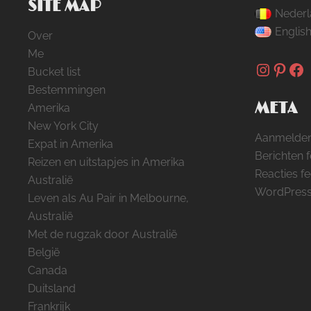
SITE MAP
Nederl
Englis
Over
Me
Instag
Pinte
Fa
Bucket list
Bestemmingen
META
Amerika
New York City
Aanmelde
Expat in Amerika
Berichten 
Reizen en uitstapjes in Amerika
Reacties f
Australië
WordPress
Leven als Au Pair in Melbourne,
Australië
Met de rugzak door Australië
België
Canada
Duitsland
Frankrijk