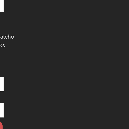
Latcho
ks