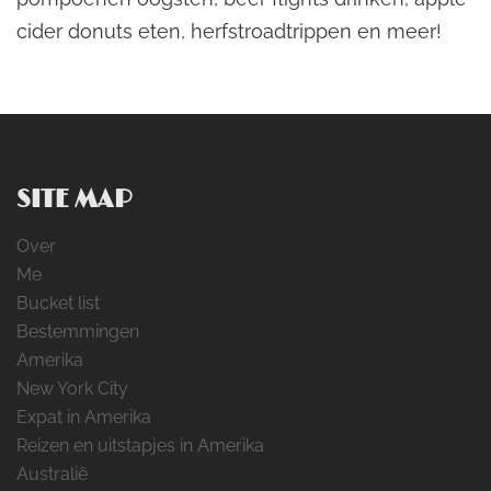
cider donuts eten, herfstroadtrippen en meer!
SITE MAP
Over
Me
Bucket list
Bestemmingen
Amerika
New York City
Expat in Amerika
Reizen en uitstapjes in Amerika
Australië